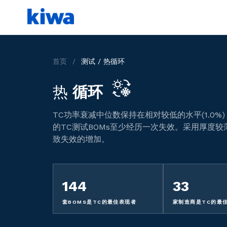
首页
/
测试 / 热循环
热
循环
TC功率衰减中位数保持在相对较低的水平(1.0%
的TC测试BOMs至少经历一次失效。采用厚度
致失效的增加。
144
33
套BOMS是TC的最佳表现者
家制造商是TC的最