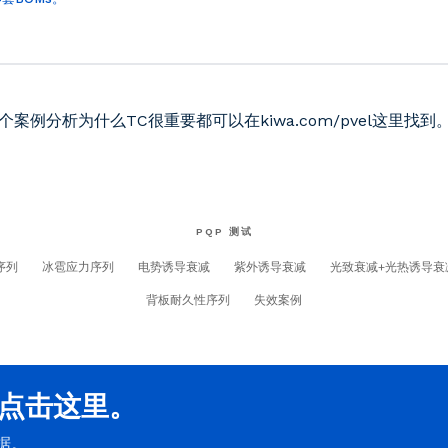
例分析为什么TC很重要都可以在kiwa.com/pvel这里找到
PQP 测试
序列
冰雹应力序列
电势诱导衰减
紫外诱导衰减
光致衰减+光热诱导衰
背板耐久性序列
失效案例
伴点击这里。
据。