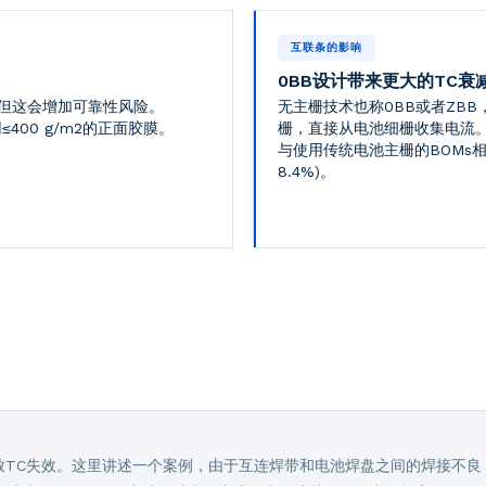
互联条的影响
0BB设计带来更大的TC衰
但这会增加可靠性风险。
无主栅技术也称0BB或者ZB
≤400 g/m2的正面胶膜。
栅，直接从电池细栅收集电流
与使用传统电池主栅的BOMs相比
8.4%)。
致TC失效。这里讲述一个案例，由于互连焊带和电池焊盘之间的焊接不