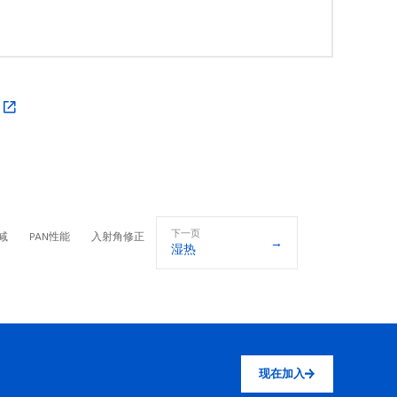
。
下一页
减
PAN性能
入射角修正
→
湿热
现在加入