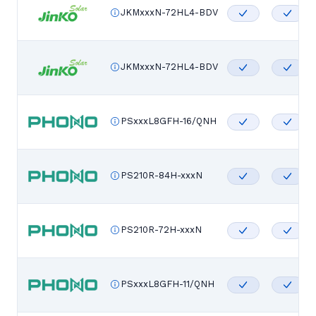
JKMxxxN-72HL4-BDV
JKMxxxN-72HL4-BDV
PSxxxL8GFH-16/QNH
PS210R-84H-xxxN
PS210R-72H-xxxN
PSxxxL8GFH-11/QNH