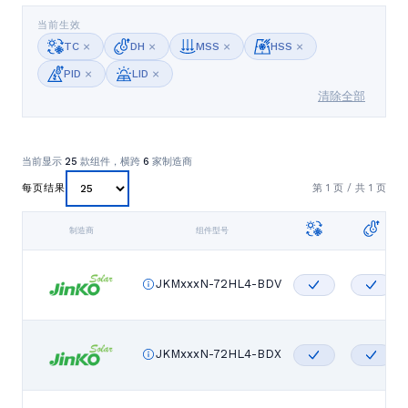
当前生效
×
×
×
×
TC
DH
MSS
HSS
×
×
PID
LID
清除全部
当前显示
25
款组件，横跨
6
家制造商
第
1
页 / 共
1
页
每页结果
制造商
组件型号
JKMxxxN-72HL4-BDV
JKMxxxN-72HL4-BDX